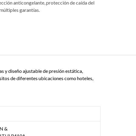
ección anticongelante, protección de caída del
múltiples garantías.
s y diseño ajustable de presión estática,
isitos de diferentes ubicaciones como hoteles,
N &
 BTU) R410A