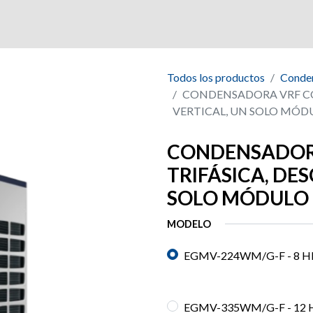
a
Productos
Mercados
Certificaciones
Todos los productos
Conden
CONDENSADORA VRF CO
VERTICAL, UN SOLO MÓD
CONDENSADORA
TRIFÁSICA, DE
SOLO MÓDULO
MODELO
EGMV-224WM/G-F - 8 H
EGMV-335WM/G-F - 12 