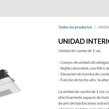
a
Productos
Mercados
Certificaciones
Todos los productos
UNIDA
UNIDAD INTERI
Unidad de casete de 1 vía
- Cuerpo de unidad ultradelg
- Rejilla removible, con filtro 
- Elevación de bomba de cond
- Función de techo alto: la al
La unidad de casete de 1 vía, 
efectivamente espacio de insta
de aire de habitaciones estrech
a hogares, hoteles, pequeñas o