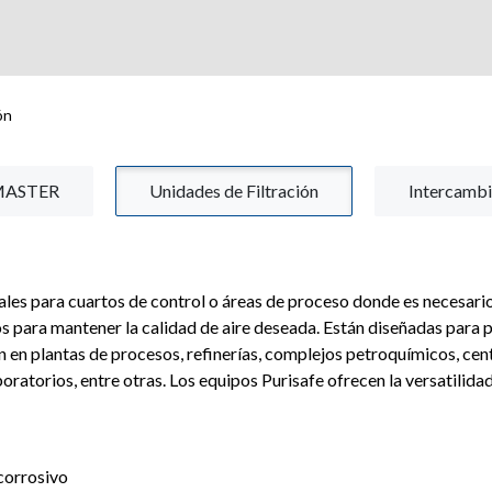
a
Productos
Mercados
Certificaciones
ón
UMASTER
Unidades de Filtración
Intercamb
ales para cuartos de control o áreas de proceso donde es necesari
 para mantener la calidad de aire deseada. Están diseñadas para p
n plantas de procesos, refinerías, complejos petroquímicos, cent
ratorios, entre otras. Los equipos Purisafe ofrecen la versatilida
corrosivo